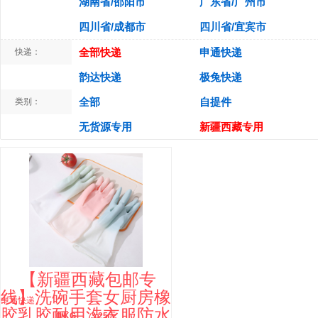
湖南省/邵阳市
广东省/广州市
四川省/成都市
四川省/宜宾市
全部快递
申通快递
快递：
韵达快递
极兔快递
全部
自提件
类别：
无货源专用
新疆西藏专用
【新疆西藏包邮专
线】洗碗手套女厨房橡
中通快递
胶乳胶耐用洗衣服防水
0/KG
3.25元