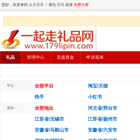
您好，欢迎来到
会员登录
！请先
登录
或者
免费注册
礼品
管理中心
充值资金
申诉底单
全部平台
淘宝/天猫
平台：
快手
小红书
全部地址
河北省/邢台市
省份：
江苏省/无锡市
江苏省/扬州市
安徽省/马鞍山市
安徽省/六安市