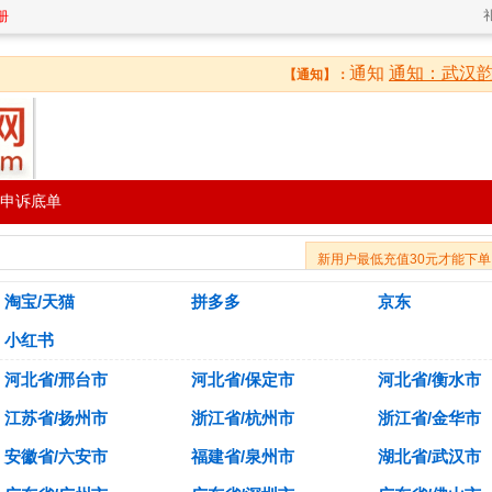
册
通知
通知：武汉韵
【通知】：
申诉底单
新用户最低充值30元才能下单
淘宝/天猫
拼多多
京东
小红书
河北省/邢台市
河北省/保定市
河北省/衡水市
江苏省/扬州市
浙江省/杭州市
浙江省/金华市
安徽省/六安市
福建省/泉州市
湖北省/武汉市