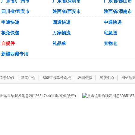
广东省/广州市
广东省/深圳市
广东省/佛山市
四川省/宜宾市
陕西省/西安市
陕西省/渭南市
申通快递
圆通快递
中通快递
极兔快递
万家物流
宅急送
自提件
礼品单
实物仓
新疆西藏专用
关于我们
新闻中心
808空包单号论坛
友情链接
客服中心
网站地
2912634744(咨询/充值/改密)
308518