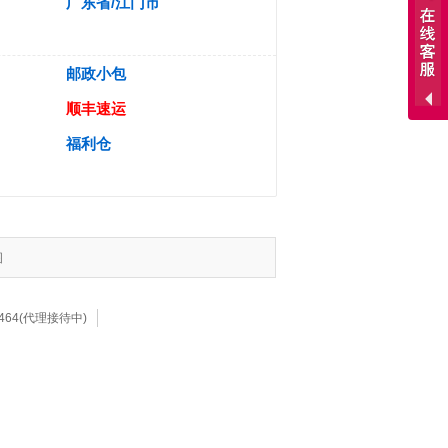
广东省/江门市
邮政小包
顺丰速运
福利仓
图
7464(代理接待中)