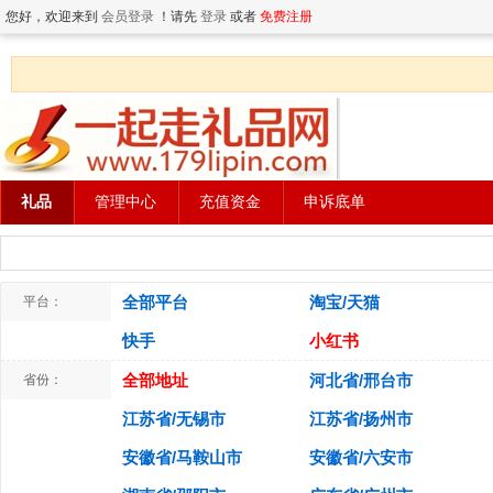
您好，欢迎来到
会员登录
！请先
登录
或者
免费注册
礼品
管理中心
充值资金
申诉底单
全部平台
淘宝/天猫
平台：
快手
小红书
全部地址
河北省/邢台市
省份：
江苏省/无锡市
江苏省/扬州市
安徽省/马鞍山市
安徽省/六安市