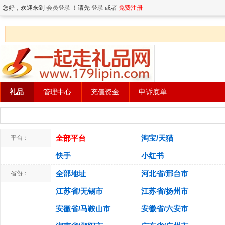
您好，欢迎来到
会员登录
！请先
登录
或者
免费注册
礼品
管理中心
充值资金
申诉底单
全部平台
淘宝/天猫
平台：
快手
小红书
全部地址
河北省/邢台市
省份：
江苏省/无锡市
江苏省/扬州市
安徽省/马鞍山市
安徽省/六安市