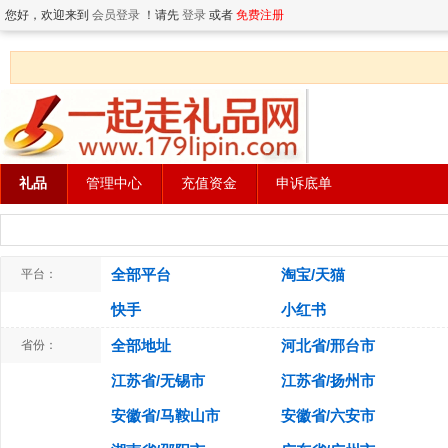
您好，欢迎来到
会员登录
！请先
登录
或者
免费注册
礼品
管理中心
充值资金
申诉底单
全部平台
淘宝/天猫
平台：
快手
小红书
全部地址
河北省/邢台市
省份：
江苏省/无锡市
江苏省/扬州市
安徽省/马鞍山市
安徽省/六安市