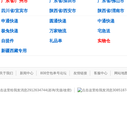
广东省/广州市
广东省/深圳市
广东省/佛山市
四川省/宜宾市
陕西省/西安市
陕西省/渭南市
申通快递
圆通快递
中通快递
极兔快递
万家物流
宅急送
自提件
礼品单
实物仓
新疆西藏专用
关于我们
新闻中心
808空包单号论坛
友情链接
客服中心
网站地
2912634744(咨询/充值/改密)
308518