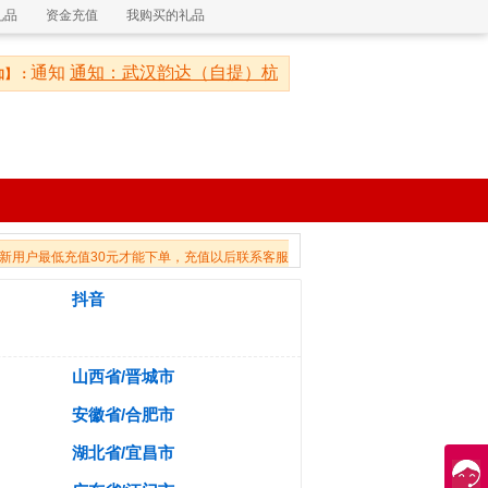
礼品
资金充值
我购买的礼品
通知
通知：武汉韵达（自提）杭州韵达（自提）每日揽收一次
】：
新用户最低充值30元才能下单，充值以后联系客服升级会员。
抖音
山西省/晋城市
安徽省/合肥市
湖北省/宜昌市