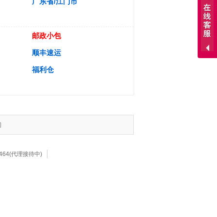
广东省/江门市
邮政小包
顺丰速运
福利仓
图
7464(代理接待中)