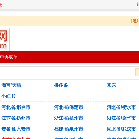
册
【通知
申诉底单
淘宝/天猫
拼多多
京东
小红书
河北省/邢台市
河北省/保定市
河北省/衡水市
江苏省/扬州市
浙江省/杭州市
浙江省/金华市
安徽省/六安市
福建省/泉州市
湖北省/武汉市