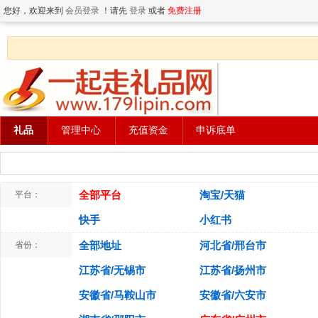
您好，欢迎来到
会员登录
！请先
登录
或者
免费注册
礼品
管理中心
充值资金
申诉底单
全部平台
淘宝/天猫
平台：
快手
小红书
全部地址
河北省/邢台市
省份：
江苏省/无锡市
江苏省/扬州市
安徽省/马鞍山市
安徽省/六安市