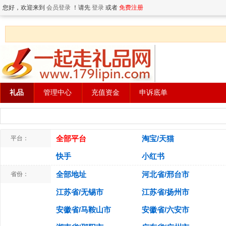
您好，欢迎来到
会员登录
！请先
登录
或者
免费注册
礼品
管理中心
充值资金
申诉底单
全部平台
淘宝/天猫
平台：
快手
小红书
全部地址
河北省/邢台市
省份：
江苏省/无锡市
江苏省/扬州市
安徽省/马鞍山市
安徽省/六安市