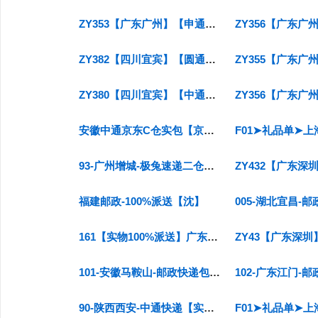
ZY353【广东广州】【申通快递】【实货100%派送】【无货源不要发】【投诉多的不要下】支持入仓 特
ZY382【四川宜宾】【圆通速递】【实货100%派送】【支持无货源】【支持入仓】北京上海加0.5，新
ZY380【四川宜宾】【中通快递】【实货100%派送】【支持无货源】【正品商品长期供货】偏远或特殊地
安徽中通京东C仓实包【京东送福利100%派送】
93-广州增城-极兔速递二仓【实货100%派送】支持入仓 推荐 支持无货源 视频号店铺关联码：wx
福建邮政-100%派送【沈】
161【实物100%派送】广东-广州（花都）-申通快递,北京+1 上海+1
101-安徽马鞍山-邮政快递包裹【实货100%派送】支持实货入仓、派件员好评提高 支持无货源 视频
90-陕西西安-中通快递【实货100%派送】纯福利仓 推荐 支持无货源 视频号店铺关联码：wx70