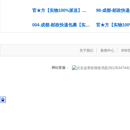
官★方【实物100%派送】【江苏-扬州】【邮政快递】【无货源店铺禁发】
004-成都-邮政快递包裹【实货100%派送】无货源福利仓 部分地区有加收 视频号店铺关联码：wx7
关于我们
新闻中心
80
网站客服：
291263474